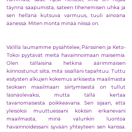
täynnä saapumista, sateen tihenemisen uhka ja
sen hellänä kutsuva varmuus, tuuli ainoana
äänessä. Miten monta minää niissä on.
Välillä laumamme pysähtelee, Pärssinen ja Keto-
Tokoi pyytävät meitä havainnoimaan maisemia.
Olen tällaisina hetkinä äärimmäisen
kiinnostunut siitä, mitä sisälläni tapahtuu: Tuttu
esitysten alkujen kokemus arkisesta maailmasta
teoksen maailmaan siirtymisestä on tullut
läsnäolevaksi, mutta tällä kertaa
tavanomaisesta poikkeavana. Sen sijaan, että
yleisöksi muuttuessani kokisin erkanevani
maailmasta, minä valunkin luontoa
havainnoidessani syvään yhteyteen sen kanssa.