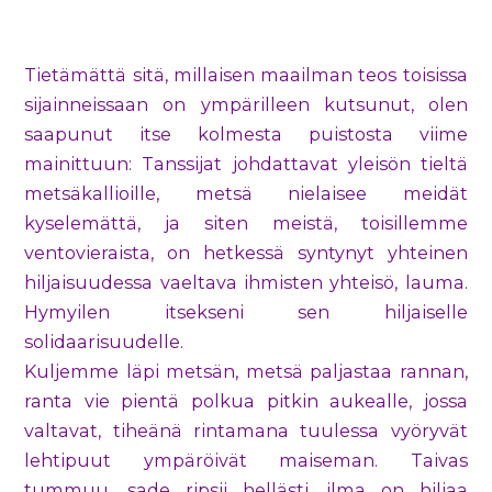
Tietämättä sitä, millaisen maailman teos toisissa
sijainneissaan on ympärilleen kutsunut, olen
saapunut itse kolmesta puistosta viime
mainittuun: Tanssijat johdattavat yleisön tieltä
metsäkallioille, metsä nielaisee meidät
kyselemättä, ja siten meistä, toisillemme
ventovieraista, on hetkessä syntynyt yhteinen
hiljaisuudessa vaeltava ihmisten yhteisö, lauma.
Hymyilen itsekseni sen hiljaiselle
solidaarisuudelle.
Kuljemme läpi metsän, metsä paljastaa rannan,
ranta vie pientä polkua pitkin aukealle, jossa
valtavat, tiheänä rintamana tuulessa vyöryvät
lehtipuut ympäröivät maiseman. Taivas
tummuu, sade ripsii hellästi, ilma on hiljaa