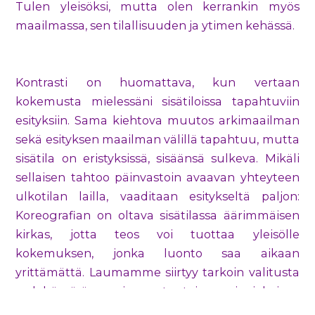
Tulen yleisöksi, mutta olen kerrankin myös
maailmassa, sen tilallisuuden ja ytimen kehässä.
Kontrasti on huomattava, kun vertaan
kokemusta mielessäni sisätiloissa tapahtuviin
esityksiin. Sama kiehtova muutos arkimaailman
sekä esityksen maailman välillä tapahtuu, mutta
sisätila on eristyksissä, sisäänsä sulkeva. Mikäli
sellaisen tahtoo päinvastoin avaavan yhteyteen
ulkotilan lailla, vaaditaan esitykseltä paljon:
Koreografian on oltava sisätilassa äärimmäisen
kirkas, jotta teos voi tuottaa yleisölle
kokemuksen, jonka luonto saa aikaan
yrittämättä. Laumamme siirtyy tarkoin valitusta
sadehämärän maisemasta toiseen, ja jokaisen
aistimiseen tarkoitetun pysähdyksen myötä