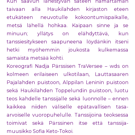
Kun saavun lähestyvän sateen hämärtämän
taivaan alla Haukilahden kirjaston eteen
etukäteen neuvotulle kokoontumispaikalle,
metsä lähellä hohkaa. Kaipaan sinne ja se
minuun; yllätys on elähdyttävä, kun
tanssiesitykseen saapuneena löydänkin itseni
hetki myöhemmin joukosta kulkemassa
samaista metsää kohti.
Koreografi Nadja Pärssisen TraVersee – wds on
kolmeen erilaiseen ulkotilaan, Lauttasaaren
Pajalahden puistoon, Alppilan Leninin puistoon
sekä Haukilahden Toppelundin puistoon, luotu
teos kahdelle tanssijalle sekä luonnolle – ennen
kaikkea niiden väliselle epätavallisen tasa-
arvoiselle vuoropuhelulle. Tanssijoina teoksessa
toimivat sekä Pärssinen itse että tanssija-
muusikko Sofia Keto-Tokoi.